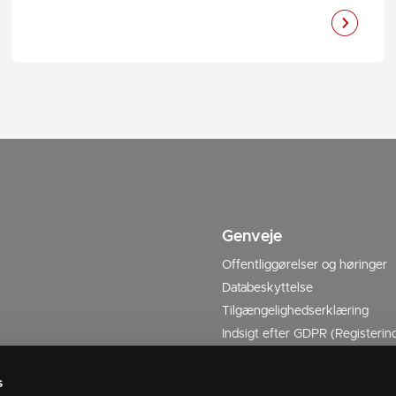
Genveje
Offentliggørelser og høringer
Databeskyttelse
Tilgængelighedserklæring
Indsigt efter GDPR (Registerind
Forside Kommuneplan 2025-2
s