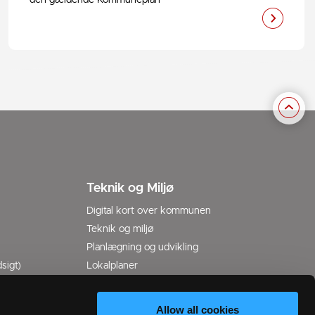
den gældende Kommuneplan
Teknik og Miljø
Digital kort over kommunen
Teknik og miljø
Planlægning og udvikling
sigt)
Lokalplaner
037
Struktur-, udviklings- og helhedsplaner
Allow all cookies