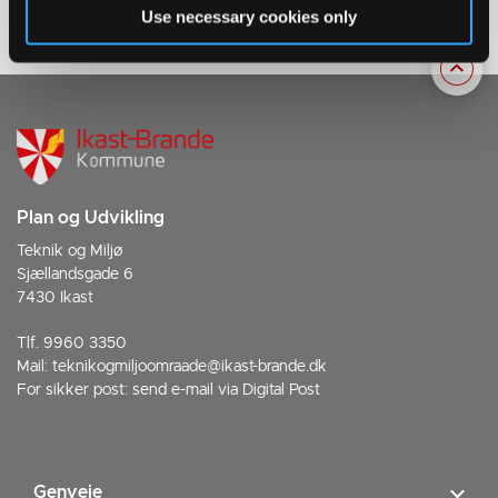
Use necessary cookies only
Plan og Udvikling
Teknik og Miljø
Sjællandsgade 6
7430 Ikast
Tlf. 9960 3350
Mail:
teknikogmiljoomraade@ikast-brande.dk
For sikker post:
send e-mail via Digital Post
Genveje