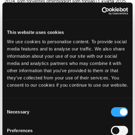
2024, som forventes offentliggjort som forslag i 1. kvartal 2025.
Såfremt den nye råstofplan er vedtaget inden vedtagelsen af
Kommuneplan 2025-2037, vil den nye råstofplans
arealudpegninger blive indarbejdet i den endelig kommuneplan.
This website uses cookies
We use cookies to personalise content. To provide social
Tilbage til Om Planen
media features and to analyse our traffic. We also share
information about your use of our site with our social
Tilbage til forsiden
media and analytics partners who may combine it with
other information that you’ve provided to them or that
they’ve collected from your use of their services. You
Råstofplan 2020
consent to our cookies if you continue to use our website.
Du kan se Region Midtjyllands Råstofplan 2020 her
Consent
Værd at vide om kommuneplanen
Necessary
Selection
Hvad er kommuneplanen
Hvad betyder planen for dig
Preferences