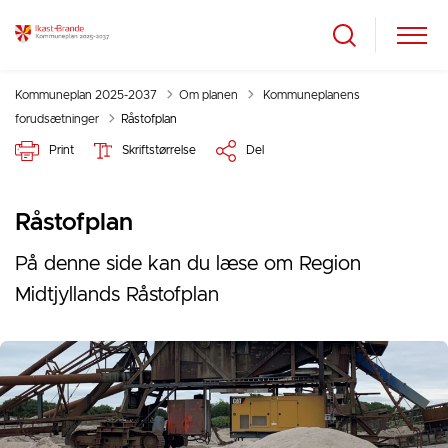
Tilbage til
Kommuneplan 2025-2037
Om planen
Kommuneplanens
forudsætninger
Råstofplan
Print
Skriftstørrelse
Del
Råstofplan
På denne side kan du læse om Region
Midtjyllands Råstofplan