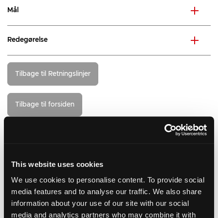
Mål
Redegørelse
Tilbage til Retningslinjer
Tilbage til forsiden
Relevante links
Sommerhuse Plan- og Landdistriksstyrelsen
This website uses cookies
We use cookies to personalise content. To provide social
Værd at vide om kommuneplanen
media features and to analyse our traffic. We also share
Hvad er kommuneplanen
information about your use of our site with our social
media and analytics partners who may combine it with
Hvad betyder planen for dig