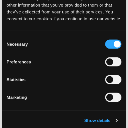
other information that you’ve provided to them or that
Vedtagelse af Kommuneplan 2025
they’ve collected from your use of their services. You
Oversigt over ændringer i Kommuneplan 2025
consent to our cookies if you continue to use our website.
Tillæg til kommuneplanen
Miljøvurdering af Kommuneplan 2025
Consent
Necessary
Selection
Planstrategi 2023
Lovgrundlag og retsvirkninger
Preferences
Klagevejledning
Ordforklaring
Statistics
Kontakt
Marketing
Nyttige sider om kommuneplanlægning
Bekendtgørelse af lov om planlægning
Show details
Oversigt over nationale interesser i kommuneplanlægning