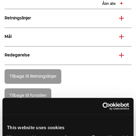
Åbn alle
Retningslinjer
Mål
Redegørelse
Tilbage til Retningslinjer
Tilbage til forsiden
Relevante links
Vejledning om landzoneadministration
This website uses cookies
Landzoneadministration Plan- og Landdistriktsstyrelsen