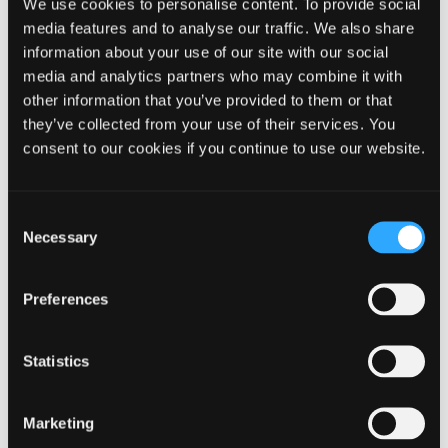
We use cookies to personalise content. To provide social
media features and to analyse our traffic. We also share
Landzoneadministration Ikast-Brande Kommune
information about your use of our site with our social
media and analytics partners who may combine it with
Værd at vide om kommuneplanen
other information that you’ve provided to them or that
they’ve collected from your use of their services. You
Hvad er kommuneplanen
consent to our cookies if you continue to use our website.
Hvad betyder planen for dig
Vedtagelse af Kommuneplan 2025
Consent
Oversigt over ændringer i Kommuneplan 2025
Necessary
Selection
Tillæg til kommuneplanen
Miljøvurdering af Kommuneplan 2025
Preferences
Planstrategi 2023
Lovgrundlag og retsvirkninger
Statistics
Klagevejledning
Marketing
Ordforklaring