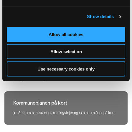
Kontakt
Show details
Nyttige sider om kommuneplanlægning
Bekendtgørelse af lov om planlægning
Allow all cookies
Oversigt over nationale interesser i kommuneplanlægning
Kommuneplanlægning Plan- og Landdistriktsstyrelsen
Allow selection
Plandata.dk - digitalt register
Use necessary cookies only
Planklagenævnet
Miljø- og Fødevareklagenævnet
Kommuneplanen på kort
Se kommuneplanens retningslinjer og rammeområder på kort