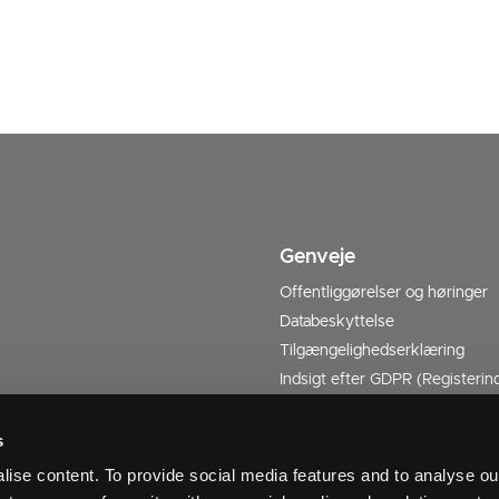
Genveje
Offentliggørelser og høringer
Databeskyttelse
Tilgængelighedserklæring
Indsigt efter GDPR (Registerind
Forside Kommuneplan 2025-2
s
ise content. To provide social media features and to analyse our