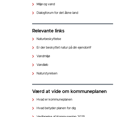
Miljø og vand
Dialogforum for det åbne land
Relevante links
Naturbeskyttelse
Er der beskyttet natur på din ejendom?
Vandmiljø
Vandløb
Naturstyrelsen
Værd at vide om kommuneplanen
Hvad er kommuneplanen
Hvad betyder planen for dig
Vedtagelse af Kommuneplan 2025