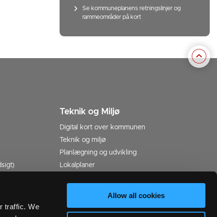
Se kommuneplanens retningslinjer og
rammeområder på kort
Teknik og Miljø
Digital kort over kommunen
Teknik og miljø
Planlægning og udvikling
sigt)
Lokalplaner
037
Struktur-, udviklings- og helhedsplaner
Allow all cookies
 traffic. We