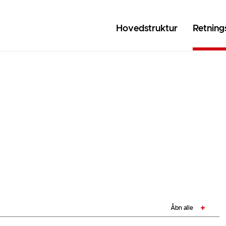
Hovedstruktur
Retnings
Åbn alle