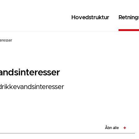
Hovedstruktur
Retnings
eresser
ndsinteresser
drikkevandsinteresser
Åbn alle