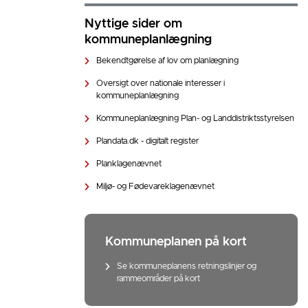
Nyttige sider om
kommuneplanlægning
Bekendtgørelse af lov om planlægning
Oversigt over nationale interesser i
kommuneplanlægning
Kommuneplanlægning Plan- og Landdistriktsstyrelsen
Plandata.dk - digitalt register
Planklagenævnet
Miljø- og Fødevareklagenævnet
Kommuneplanen på kort
Se kommuneplanens retningslinjer og
rammeområder på kort