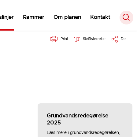
linjer
Rammer
Om planen
Kontakt
Print
Skriftstørrelse
Del
Grundvandsredegørelse
2025
Læs mere i grundvandsredegørelsen,