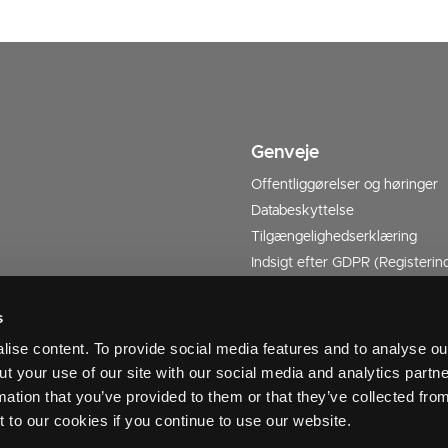
Genveje
Offentliggørelser og høringer
Databeskyttelse
Tilgængelighedserklæring
Indsigt efter GDPR (Registerind
Forside Kommuneplan 2025-2
s
ise content. To provide social media features and to analyse our
ut your use of our site with our social media and analytics part
mation that you’ve provided to them or that they’ve collected fro
t to our cookies if you continue to use our website.