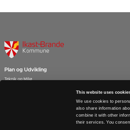
Plan og Udvikling
Teknik og Miljø
Sjællandsgade 6
7430 Ikast
This website uses cookie
We use cookies to personal
Tlf. 9960 3350
also share information abo
Mail:
teknikogmiljoomraade@ikast-brande.dk
combine it with other infor
For sikker post:
send e-mail via Digital Post
their services. You consen